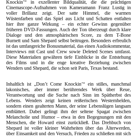
Knockin’“ in exzellenter Bildqualität, die die prächtigen
Cinemascope-Aufnahmen von Kameramann Franz Lustig in
voller Brillanz zeigt. Der satte Himmel, die warmen
Wüstenfarben und das Spiel aus Licht und Schatten entfalten
hier ihre ganze Wirkung – ein echter Gewinn gegenüber
früheren DVD-Fassungen. Auch der Ton überzeugt durch klare
Dialoge und den atmosphärischen Score, zu dem T-Bone
Burnett und Sam Shepard selbst beitrugen. Besonders erfreulich
ist das umfangreiche Bonusmaterial, das einen Audiokommentar,
Interviews mit Cast und Crew sowie Deleted Scenes umfasst.
Diese Materialien gewähren tiefe Einblicke in die Entstehung
des Films und in die enge kreative Beziehung zwischen
Wenders und Shepard, die schon seit Paris, Texas bestand.
Inhaltlich ist „Don’t Come Knockin’“ ein stilles, manchmal
lakonisches, aber immer berührendes Werk über Reue,
Verantwortung und die Suche nach Sinn im Spätherbst des
Lebens. Wenders zeigt keinen reißerischen Westernhelden,
sondern einen gealterten Mann, der seine Lebenslügen langsam
entblättert. Dabei gelingt ihm der seltene Spagat zwischen
Melancholie und Humor – etwa in den Begegnungen mit den
Menschen, die Howard einst zurückließ. Das Drehbuch von
Shepard ist voller kleiner Wahrheiten über das Älterwerden,
über Einsamkeit und den Versuch, Frieden zu schließen mit sich