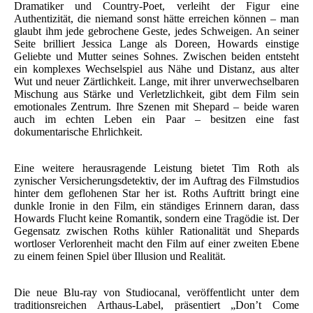
Dramatiker und Country-Poet, verleiht der Figur eine
Authentizität, die niemand sonst hätte erreichen können – man
glaubt ihm jede gebrochene Geste, jedes Schweigen. An seiner
Seite brilliert Jessica Lange als Doreen, Howards einstige
Geliebte und Mutter seines Sohnes. Zwischen beiden entsteht
ein komplexes Wechselspiel aus Nähe und Distanz, aus alter
Wut und neuer Zärtlichkeit. Lange, mit ihrer unverwechselbaren
Mischung aus Stärke und Verletzlichkeit, gibt dem Film sein
emotionales Zentrum. Ihre Szenen mit Shepard – beide waren
auch im echten Leben ein Paar – besitzen eine fast
dokumentarische Ehrlichkeit.
Eine weitere herausragende Leistung bietet Tim Roth als
zynischer Versicherungsdetektiv, der im Auftrag des Filmstudios
hinter dem geflohenen Star her ist. Roths Auftritt bringt eine
dunkle Ironie in den Film, ein ständiges Erinnern daran, dass
Howards Flucht keine Romantik, sondern eine Tragödie ist. Der
Gegensatz zwischen Roths kühler Rationalität und Shepards
wortloser Verlorenheit macht den Film auf einer zweiten Ebene
zu einem feinen Spiel über Illusion und Realität.
Die neue Blu-ray von Studiocanal, veröffentlicht unter dem
traditionsreichen Arthaus-Label, präsentiert „Don’t Come