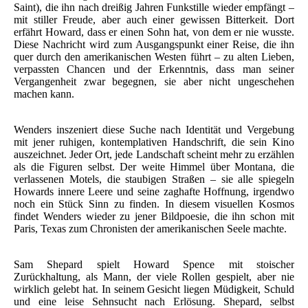
Saint), die ihn nach dreißig Jahren Funkstille wieder empfängt –
mit stiller Freude, aber auch einer gewissen Bitterkeit. Dort
erfährt Howard, dass er einen Sohn hat, von dem er nie wusste.
Diese Nachricht wird zum Ausgangspunkt einer Reise, die ihn
quer durch den amerikanischen Westen führt – zu alten Lieben,
verpassten Chancen und der Erkenntnis, dass man seiner
Vergangenheit zwar begegnen, sie aber nicht ungeschehen
machen kann.
Wenders inszeniert diese Suche nach Identität und Vergebung
mit jener ruhigen, kontemplativen Handschrift, die sein Kino
auszeichnet. Jeder Ort, jede Landschaft scheint mehr zu erzählen
als die Figuren selbst. Der weite Himmel über Montana, die
verlassenen Motels, die staubigen Straßen – sie alle spiegeln
Howards innere Leere und seine zaghafte Hoffnung, irgendwo
noch ein Stück Sinn zu finden. In diesem visuellen Kosmos
findet Wenders wieder zu jener Bildpoesie, die ihn schon mit
Paris, Texas zum Chronisten der amerikanischen Seele machte.
Sam Shepard spielt Howard Spence mit stoischer
Zurückhaltung, als Mann, der viele Rollen gespielt, aber nie
wirklich gelebt hat. In seinem Gesicht liegen Müdigkeit, Schuld
und eine leise Sehnsucht nach Erlösung. Shepard, selbst