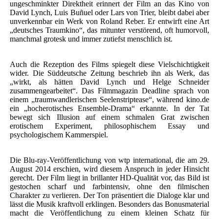
ungeschminkter Direktheit erinnert der Film an das Kino von
David Lynch, Luis Buñuel oder Lars von Trier, bleibt dabei aber
unverkennbar ein Werk von Roland Reber. Er entwirft eine Art
„deutsches Traumkino“, das mitunter verstörend, oft humorvoll,
manchmal grotesk und immer zutiefst menschlich ist.
Auch die Rezeption des Films spiegelt diese Vielschichtigkeit
wider. Die Süddeutsche Zeitung beschrieb ihn als Werk, das
„wirkt, als hätten David Lynch und Helge Schneider
zusammengearbeitet“. Das Filmmagazin Deadline sprach von
einem „traumwandlerischen Seelenstriptease“, während kino.de
ein „hocherotisches Ensemble-Drama“ erkannte. In der Tat
bewegt sich Illusion auf einem schmalen Grat zwischen
erotischem Experiment, philosophischem Essay und
psychologischem Kammerspiel.
Die Blu-ray-Veröffentlichung von wtp international, die am 29.
August 2014 erschien, wird diesem Anspruch in jeder Hinsicht
gerecht. Der Film liegt in brillanter HD-Qualität vor, das Bild ist
gestochen scharf und farbintensiv, ohne den filmischen
Charakter zu verlieren. Der Ton präsentiert die Dialoge klar und
lässt die Musik kraftvoll erklingen. Besonders das Bonusmaterial
macht die Veröffentlichung zu einem kleinen Schatz für