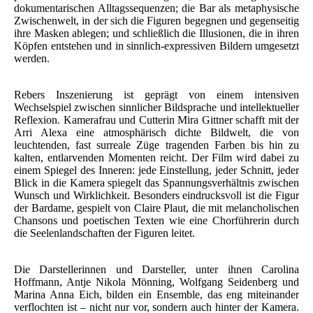
dokumentarischen Alltagssequenzen; die Bar als metaphysische
Zwischenwelt, in der sich die Figuren begegnen und gegenseitig
ihre Masken ablegen; und schließlich die Illusionen, die in ihren
Köpfen entstehen und in sinnlich-expressiven Bildern umgesetzt
werden.
Rebers Inszenierung ist geprägt von einem intensiven
Wechselspiel zwischen sinnlicher Bildsprache und intellektueller
Reflexion. Kamerafrau und Cutterin Mira Gittner schafft mit der
Arri Alexa eine atmosphärisch dichte Bildwelt, die von
leuchtenden, fast surreale Züge tragenden Farben bis hin zu
kalten, entlarvenden Momenten reicht. Der Film wird dabei zu
einem Spiegel des Inneren: jede Einstellung, jeder Schnitt, jeder
Blick in die Kamera spiegelt das Spannungsverhältnis zwischen
Wunsch und Wirklichkeit. Besonders eindrucksvoll ist die Figur
der Bardame, gespielt von Claire Plaut, die mit melancholischen
Chansons und poetischen Texten wie eine Chorführerin durch
die Seelenlandschaften der Figuren leitet.
Die Darstellerinnen und Darsteller, unter ihnen Carolina
Hoffmann, Antje Nikola Mönning, Wolfgang Seidenberg und
Marina Anna Eich, bilden ein Ensemble, das eng miteinander
verflochten ist – nicht nur vor, sondern auch hinter der Kamera.