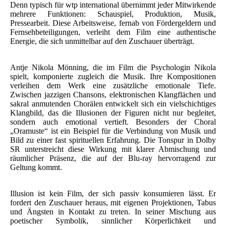
Denn typisch für wtp international übernimmt jeder Mitwirkende
mehrere Funktionen: Schauspiel, Produktion, Musik,
Pressearbeit. Diese Arbeitsweise, fernab von Fördergeldern und
Fernsehbeteiligungen, verleiht dem Film eine authentische
Energie, die sich unmittelbar auf den Zuschauer überträgt.
Antje Nikola Mönning, die im Film die Psychologin Nikola
spielt, komponierte zugleich die Musik. Ihre Kompositionen
verleihen dem Werk eine zusätzliche emotionale Tiefe.
Zwischen jazzigen Chansons, elektronischen Klangflächen und
sakral anmutenden Chorälen entwickelt sich ein vielschichtiges
Klangbild, das die Illusionen der Figuren nicht nur begleitet,
sondern auch emotional vertieft. Besonders der Choral
„Oramuste“ ist ein Beispiel für die Verbindung von Musik und
Bild zu einer fast spirituellen Erfahrung. Die Tonspur in Dolby
SR unterstreicht diese Wirkung mit klarer Abmischung und
räumlicher Präsenz, die auf der Blu-ray hervorragend zur
Geltung kommt.
Illusion ist kein Film, der sich passiv konsumieren lässt. Er
fordert den Zuschauer heraus, mit eigenen Projektionen, Tabus
und Ängsten in Kontakt zu treten. In seiner Mischung aus
poetischer Symbolik, sinnlicher Körperlichkeit und