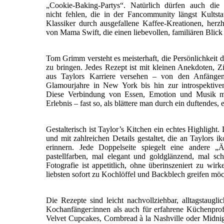
„Cookie-Baking-Partys“. Natürlich dürfen auch die
nicht fehlen, die in der Fancommunity längst Kultst
Klassiker durch ausgefallene Kaffee-Kreationen, her
von Mama Swift, die einen liebevollen, familiären Blick 
Tom Grimm versteht es meisterhaft, die Persönlichkeit d
zu bringen. Jedes Rezept ist mit kleinen Anekdoten, Z
aus Taylors Karriere versehen – von den Anfänge
Glamourjahre in New York bis hin zur introspektive
Diese Verbindung von Essen, Emotion und Musik m
Erlebnis – fast so, als blättere man durch ein duftendes,
Gestalterisch ist Taylor’s Kitchen ein echtes Highlight
und mit zahlreichen Details gestaltet, die an Taylors 
erinnern. Jede Doppelseite spiegelt eine andere „
pastellfarben, mal elegant und goldglänzend, mal sch
Fotografie ist appetitlich, ohne überinszeniert zu wir
liebsten sofort zu Kochlöffel und Backblech greifen möc
Die Rezepte sind leicht nachvollziehbar, alltagstaugli
Kochanfänger:innen als auch für erfahrene Küchenpro
Velvet Cupcakes, Cornbread à la Nashville oder Midnigh