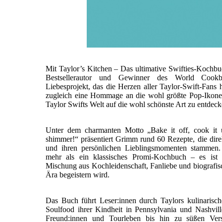
Mit Taylor’s Kitchen – Das ultimative Swifties-Koch
Bestsellerautor und Gewinner des World Cookb
Liebesprojekt, das die Herzen aller Taylor-Swift-Fans 
zugleich eine Hommage an die wohl größte Pop-Ikone 
Taylor Swifts Welt auf die wohl schönste Art zu entde
Unter dem charmanten Motto „Bake it off, cook it
shimmer!“ präsentiert Grimm rund 60 Rezepte, die dire
und ihren persönlichen Lieblingsmomenten stammen. 
mehr als ein klassisches Promi-Kochbuch – es ist e
Mischung aus Kochleidenschaft, Fanliebe und biografisc
Ära begeistern wird.
Das Buch führt Leser:innen durch Taylors kulinaris
Soulfood ihrer Kindheit in Pennsylvania und Nashville
Freund:innen und Tourleben bis hin zu süßen Ver