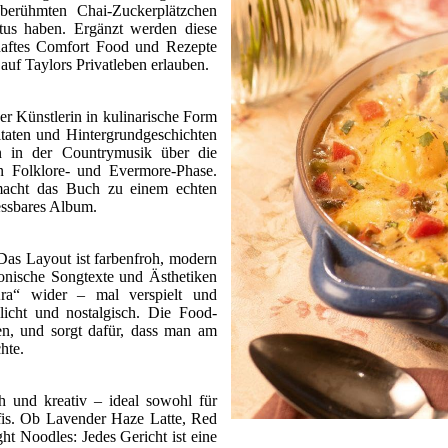
 berühmten Chai-Zuckerplätzchen
atus haben. Ergänzt werden diese
zhaftes Comfort Food und Rezepte
auf Taylors Privatleben erlauben.
er Künstlerin in kulinarische Form
itaten und Hintergrundgeschichten
n in der Countrymusik über die
n Folklore- und Evermore-Phase.
acht das Buch zu einem echten
 essbares Album.
. Das Layout ist farbenfroh, modern
ikonische Songtexte und Ästhetiken
Ära“ wider – mal verspielt und
licht und nostalgisch. Die Food-
ken, und sorgt dafür, dass man am
hte.
ch und kreativ – ideal sowohl für
fis. Ob Lavender Haze Latte, Red
t Noodles: Jedes Gericht ist eine