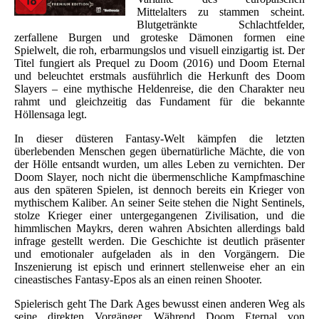
Mittelalters zu stammen scheint.
Blutgetränkte Schlachtfelder,
zerfallene Burgen und groteske Dämonen formen eine
Spielwelt, die roh, erbarmungslos und visuell einzigartig ist. Der
Titel fungiert als Prequel zu Doom (2016) und Doom Eternal
und beleuchtet erstmals ausführlich die Herkunft des Doom
Slayers – eine mythische Heldenreise, die den Charakter neu
rahmt und gleichzeitig das Fundament für die bekannte
Höllensaga legt.
In dieser düsteren Fantasy-Welt kämpfen die letzten
überlebenden Menschen gegen übernatürliche Mächte, die von
der Hölle entsandt wurden, um alles Leben zu vernichten. Der
Doom Slayer, noch nicht die übermenschliche Kampfmaschine
aus den späteren Spielen, ist dennoch bereits ein Krieger von
mythischem Kaliber. An seiner Seite stehen die Night Sentinels,
stolze Krieger einer untergegangenen Zivilisation, und die
himmlischen Maykrs, deren wahren Absichten allerdings bald
infrage gestellt werden. Die Geschichte ist deutlich präsenter
und emotionaler aufgeladen als in den Vorgängern. Die
Inszenierung ist episch und erinnert stellenweise eher an ein
cineastisches Fantasy-Epos als an einen reinen Shooter.
Spielerisch geht The Dark Ages bewusst einen anderen Weg als
seine direkten Vorgänger. Während Doom Eternal von