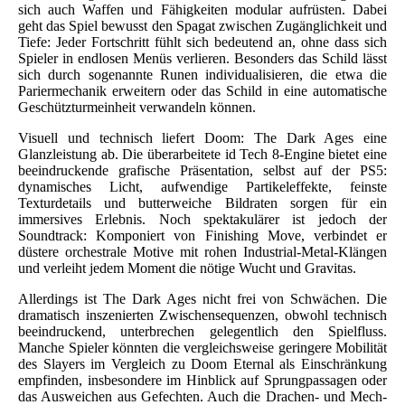
sich auch Waffen und Fähigkeiten modular aufrüsten. Dabei
geht das Spiel bewusst den Spagat zwischen Zugänglichkeit und
Tiefe: Jeder Fortschritt fühlt sich bedeutend an, ohne dass sich
Spieler in endlosen Menüs verlieren. Besonders das Schild lässt
sich durch sogenannte Runen individualisieren, die etwa die
Pariermechanik erweitern oder das Schild in eine automatische
Geschützturmeinheit verwandeln können.
Visuell und technisch liefert Doom: The Dark Ages eine
Glanzleistung ab. Die überarbeitete id Tech 8-Engine bietet eine
beeindruckende grafische Präsentation, selbst auf der PS5:
dynamisches Licht, aufwendige Partikeleffekte, feinste
Texturdetails und butterweiche Bildraten sorgen für ein
immersives Erlebnis. Noch spektakulärer ist jedoch der
Soundtrack: Komponiert von Finishing Move, verbindet er
düstere orchestrale Motive mit rohen Industrial-Metal-Klängen
und verleiht jedem Moment die nötige Wucht und Gravitas.
Allerdings ist The Dark Ages nicht frei von Schwächen. Die
dramatisch inszenierten Zwischensequenzen, obwohl technisch
beeindruckend, unterbrechen gelegentlich den Spielfluss.
Manche Spieler könnten die vergleichsweise geringere Mobilität
des Slayers im Vergleich zu Doom Eternal als Einschränkung
empfinden, insbesondere im Hinblick auf Sprungpassagen oder
das Ausweichen aus Gefechten. Auch die Drachen- und Mech-