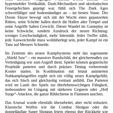
hypermobiler Vertikalität, Dash-Mechaniken und akrobatischen
Feuergefechten geprägt war, fühlt sich The Dark Ages
schwerfälliger und bodenständiger an – im besten Sinne. Der
Doom Slayer bewegt sich mit der Wucht eines gepanzerten
Ritters, seine Schritte hallen durch die Hallen alter Tempel und
seine Angriffe haben Gewicht. Dieser Wandel im Gameplay ist
keine Schwäche, sondern Ausdruck der neuen Richtung:
weniger Geschwindigkeit, mehr Intensität. Jeder Treffer zählt,
jede Ausweichrolle muss wohlüberlegt sein, jeder Kampf ist ein
Tanz auf Messers Schneide.
Im Zentrum des neuen Kampfsystems steht das sogenannte
„Shield Saw“ – ein massiver Rundschild, der gleichermaßen zur
Verteidigung wie zum Angriff dient. Spieler können gegnerische
Projektile parieren und durch präzises Timing verheerende
Konter starten. In Kombination mit brutal animierten
Nahkampfangriffen ergibt sich ein völlig neues Kampfgefühl,
das sich frisch und gleichzeitig vertraut anfühlt. Das Parieren
wird im Laufe des Spiels zur überlebenswichtigen Fähigkeit,
insbesondere im Umgang mit stärkeren Gegnern oder „Hell
Surge“-Attacken, die ganze Bildschirme in Flammen tauchen.
Das Arsenal wurde ebenfalls überarbeitet, aber nicht reduziert.
Klassische Waffen wie die Combat Shotgun oder die
doppelläufige Super Shotgun feiern ebenso ihre Rückkehr wie