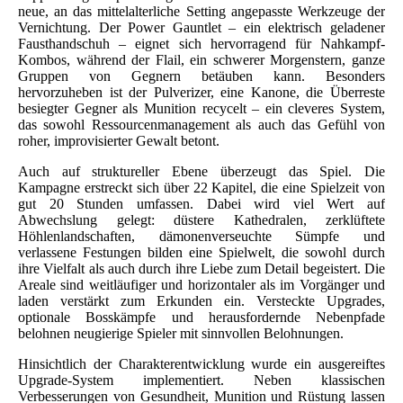
neue, an das mittelalterliche Setting angepasste Werkzeuge der
Vernichtung. Der Power Gauntlet – ein elektrisch geladener
Fausthandschuh – eignet sich hervorragend für Nahkampf-
Kombos, während der Flail, ein schwerer Morgenstern, ganze
Gruppen von Gegnern betäuben kann. Besonders
hervorzuheben ist der Pulverizer, eine Kanone, die Überreste
besiegter Gegner als Munition recycelt – ein cleveres System,
das sowohl Ressourcenmanagement als auch das Gefühl von
roher, improvisierter Gewalt betont.
Auch auf struktureller Ebene überzeugt das Spiel. Die
Kampagne erstreckt sich über 22 Kapitel, die eine Spielzeit von
gut 20 Stunden umfassen. Dabei wird viel Wert auf
Abwechslung gelegt: düstere Kathedralen, zerklüftete
Höhlenlandschaften, dämonenverseuchte Sümpfe und
verlassene Festungen bilden eine Spielwelt, die sowohl durch
ihre Vielfalt als auch durch ihre Liebe zum Detail begeistert. Die
Areale sind weitläufiger und horizontaler als im Vorgänger und
laden verstärkt zum Erkunden ein. Versteckte Upgrades,
optionale Bosskämpfe und herausfordernde Nebenpfade
belohnen neugierige Spieler mit sinnvollen Belohnungen.
Hinsichtlich der Charakterentwicklung wurde ein ausgereiftes
Upgrade-System implementiert. Neben klassischen
Verbesserungen von Gesundheit, Munition und Rüstung lassen