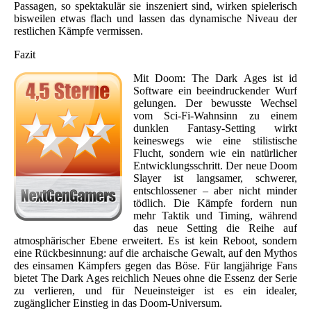
Passagen, so spektakulär sie inszeniert sind, wirken spielerisch
bisweilen etwas flach und lassen das dynamische Niveau der
restlichen Kämpfe vermissen.
Fazit
Mit Doom: The Dark Ages ist id
Software ein beeindruckender Wurf
gelungen. Der bewusste Wechsel
vom Sci-Fi-Wahnsinn zu einem
dunklen Fantasy-Setting wirkt
keineswegs wie eine stilistische
Flucht, sondern wie ein natürlicher
Entwicklungsschritt. Der neue Doom
Slayer ist langsamer, schwerer,
entschlossener – aber nicht minder
tödlich. Die Kämpfe fordern nun
mehr Taktik und Timing, während
das neue Setting die Reihe auf
atmosphärischer Ebene erweitert. Es ist kein Reboot, sondern
eine Rückbesinnung: auf die archaische Gewalt, auf den Mythos
des einsamen Kämpfers gegen das Böse. Für langjährige Fans
bietet The Dark Ages reichlich Neues ohne die Essenz der Serie
zu verlieren, und für Neueinsteiger ist es ein idealer,
zugänglicher Einstieg in das Doom-Universum.