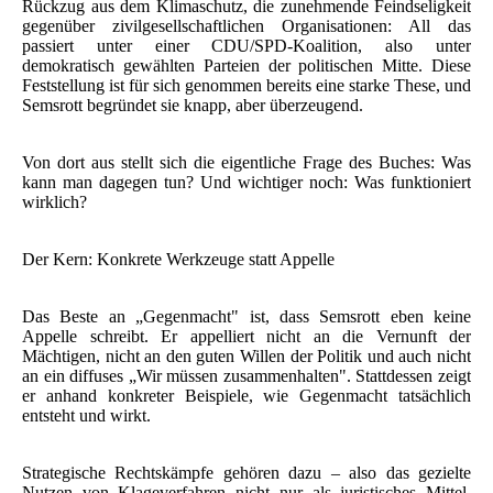
Rückzug aus dem Klimaschutz, die zunehmende Feindseligkeit
gegenüber zivilgesellschaftlichen Organisationen: All das
passiert unter einer CDU/SPD-Koalition, also unter
demokratisch gewählten Parteien der politischen Mitte. Diese
Feststellung ist für sich genommen bereits eine starke These, und
Semsrott begründet sie knapp, aber überzeugend.
Von dort aus stellt sich die eigentliche Frage des Buches: Was
kann man dagegen tun? Und wichtiger noch: Was funktioniert
wirklich?
Der Kern: Konkrete Werkzeuge statt Appelle
Das Beste an „Gegenmacht" ist, dass Semsrott eben keine
Appelle schreibt. Er appelliert nicht an die Vernunft der
Mächtigen, nicht an den guten Willen der Politik und auch nicht
an ein diffuses „Wir müssen zusammenhalten". Stattdessen zeigt
er anhand konkreter Beispiele, wie Gegenmacht tatsächlich
entsteht und wirkt.
Strategische Rechtskämpfe gehören dazu – also das gezielte
Nutzen von Klageverfahren nicht nur als juristisches Mittel,