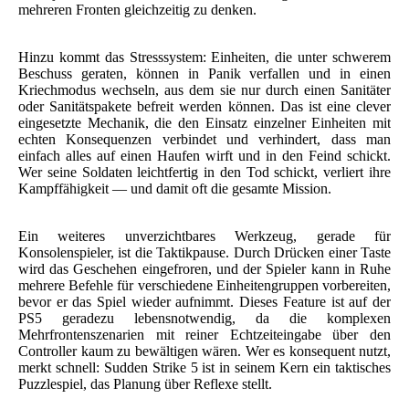
mehreren Fronten gleichzeitig zu denken.
Hinzu kommt das Stresssystem: Einheiten, die unter schwerem
Beschuss geraten, können in Panik verfallen und in einen
Kriechmodus wechseln, aus dem sie nur durch einen Sanitäter
oder Sanitätspakete befreit werden können. Das ist eine clever
eingesetzte Mechanik, die den Einsatz einzelner Einheiten mit
echten Konsequenzen verbindet und verhindert, dass man
einfach alles auf einen Haufen wirft und in den Feind schickt.
Wer seine Soldaten leichtfertig in den Tod schickt, verliert ihre
Kampffähigkeit — und damit oft die gesamte Mission.
Ein weiteres unverzichtbares Werkzeug, gerade für
Konsolenspieler, ist die Taktikpause. Durch Drücken einer Taste
wird das Geschehen eingefroren, und der Spieler kann in Ruhe
mehrere Befehle für verschiedene Einheitengruppen vorbereiten,
bevor er das Spiel wieder aufnimmt. Dieses Feature ist auf der
PS5 geradezu lebensnotwendig, da die komplexen
Mehrfrontenszenarien mit reiner Echtzeiteingabe über den
Controller kaum zu bewältigen wären. Wer es konsequent nutzt,
merkt schnell: Sudden Strike 5 ist in seinem Kern ein taktisches
Puzzlespiel, das Planung über Reflexe stellt.