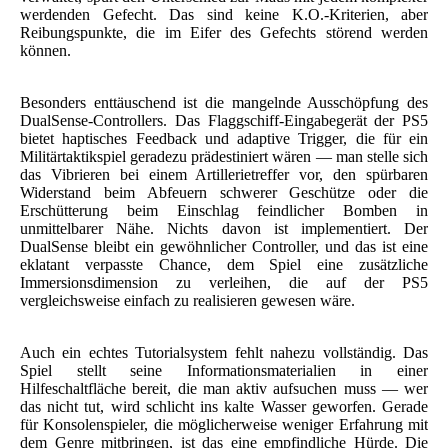
werdenden Gefecht. Das sind keine K.O.-Kriterien, aber
Reibungspunkte, die im Eifer des Gefechts störend werden
können.
Besonders enttäuschend ist die mangelnde Ausschöpfung des
DualSense-Controllers. Das Flaggschiff-Eingabegerät der PS5
bietet haptisches Feedback und adaptive Trigger, die für ein
Militärtaktikspiel geradezu prädestiniert wären — man stelle sich
das Vibrieren bei einem Artillerietreffer vor, den spürbaren
Widerstand beim Abfeuern schwerer Geschütze oder die
Erschütterung beim Einschlag feindlicher Bomben in
unmittelbarer Nähe. Nichts davon ist implementiert. Der
DualSense bleibt ein gewöhnlicher Controller, und das ist eine
eklatant verpasste Chance, dem Spiel eine zusätzliche
Immersionsdimension zu verleihen, die auf der PS5
vergleichsweise einfach zu realisieren gewesen wäre.
Auch ein echtes Tutorialsystem fehlt nahezu vollständig. Das
Spiel stellt seine Informationsmaterialien in einer
Hilfeschaltfläche bereit, die man aktiv aufsuchen muss — wer
das nicht tut, wird schlicht ins kalte Wasser geworfen. Gerade
für Konsolenspieler, die möglicherweise weniger Erfahrung mit
dem Genre mitbringen, ist das eine empfindliche Hürde. Die