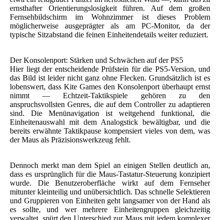
ernsthafter Orientierungslosigkeit führen. Auf dem großen
Fernsehbildschirm im Wohnzimmer ist dieses Problem
möglicherweise ausgeprägter als am PC-Monitor, da der
typische Sitzabstand die feinen Einheitendetails weiter reduziert.
Der Konsolenport: Stärken und Schwächen auf der PS5
Hier liegt der entscheidende Prüfstein für die PS5-Version, und
das Bild ist leider nicht ganz ohne Flecken. Grundsätzlich ist es
lobenswert, dass Kite Games den Konsolenport überhaupt ernst
nimmt — Echtzeit-Taktikspiele gehören zu den
anspruchsvollsten Genres, die auf dem Controller zu adaptieren
sind. Die Menünavigation ist weitgehend funktional, die
Einheitenauswahl mit dem Analogstick bewältigbar, und die
bereits erwähnte Taktikpause kompensiert vieles von dem, was
der Maus als Präzisionswerkzeug fehlt.
Dennoch merkt man dem Spiel an einigen Stellen deutlich an,
dass es ursprünglich für die Maus-Tastatur-Steuerung konzipiert
wurde. Die Benutzeroberfläche wirkt auf dem Fernseher
mitunter kleinteilig und unübersichtlich. Das schnelle Selektieren
und Gruppieren von Einheiten geht langsamer von der Hand als
es sollte, und wer mehrere Einheitengruppen gleichzeitig
verwaltet, spürt den Unterschied zur Maus mit jedem komplexer