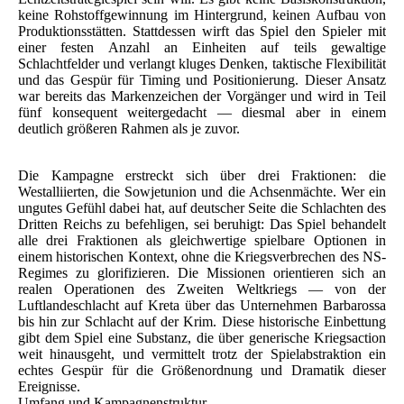
keine Rohstoffgewinnung im Hintergrund, keinen Aufbau von
Produktionsstätten. Stattdessen wirft das Spiel den Spieler mit
einer festen Anzahl an Einheiten auf teils gewaltige
Schlachtfelder und verlangt kluges Denken, taktische Flexibilität
und das Gespür für Timing und Positionierung. Dieser Ansatz
war bereits das Markenzeichen der Vorgänger und wird in Teil
fünf konsequent weitergedacht — diesmal aber in einem
deutlich größeren Rahmen als je zuvor.
Die Kampagne erstreckt sich über drei Fraktionen: die
Westalliierten, die Sowjetunion und die Achsenmächte. Wer ein
ungutes Gefühl dabei hat, auf deutscher Seite die Schlachten des
Dritten Reichs zu befehligen, sei beruhigt: Das Spiel behandelt
alle drei Fraktionen als gleichwertige spielbare Optionen in
einem historischen Kontext, ohne die Kriegsverbrechen des NS-
Regimes zu glorifizieren. Die Missionen orientieren sich an
realen Operationen des Zweiten Weltkriegs — von der
Luftlandeschlacht auf Kreta über das Unternehmen Barbarossa
bis hin zur Schlacht auf der Krim. Diese historische Einbettung
gibt dem Spiel eine Substanz, die über generische Kriegsaction
weit hinausgeht, und vermittelt trotz der Spielabstraktion ein
echtes Gespür für die Größenordnung und Dramatik dieser
Ereignisse.
Umfang und Kampagnenstruktur