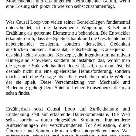
Möglichkeiten und das ungemein befriedigende Gefühl, wenn
eine Lösung sich plötzlich wie von selbst zusammenfügt.
Was Causal Loop von vielen seiner Genrekollegen fundamental
unterscheidet, ist die konsequente Weigerung, Rätsel und
Erzählung als getrennte Elemente zu behandeln. Die Entwickler
erkannten früh, dass die Spielmechanik und die Geschichte nicht
nebeneinander existieren, sondern denselben Gedanken
ausdrücken müssen. Kausalität, Entscheidung, Konsequenz –
das sind keine abstrakten Konzepte, die irgendwo im narrativen
Hintergrund schweben, sondern buchstäblich das, womit man
die gesamte Spielzeit hantiert. Jedes Rätsel, das man löst, ist
deshalb nicht nur eine spielerische Herausforderung, sondern
macht auch eine Aussage über die Geschichte und die Welt, in
der sie spielt. Diese Verschmelzung von Mechanik und
Bedeutung gelingt dem Spiel mit einer Konsequenz, die man
selten findet.
Erzählerisch setzt Causal Loop auf Zurückhaltung und
Entdeckung statt auf erklärende Dauerkommentare. Die Welt
selbst spricht – durch eingestürzte Strukturen, fragmentierte
Aufzeichnungen der verschwundenen Tor-Zivilisation, durch
Überreste und Spuren, die man selbst interpretieren muss. Wer