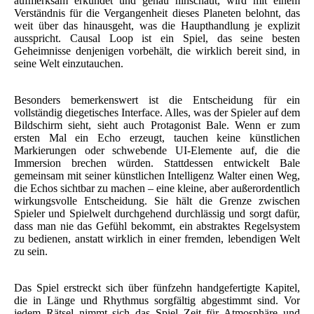
aufmerksam erkundet und genau hinschaut, wird mit einem
Verständnis für die Vergangenheit dieses Planeten belohnt, das
weit über das hinausgeht, was die Haupthandlung je explizit
ausspricht. Causal Loop ist ein Spiel, das seine besten
Geheimnisse denjenigen vorbehält, die wirklich bereit sind, in
seine Welt einzutauchen.
Besonders bemerkenswert ist die Entscheidung für ein
vollständig diegetisches Interface. Alles, was der Spieler auf dem
Bildschirm sieht, sieht auch Protagonist Bale. Wenn er zum
ersten Mal ein Echo erzeugt, tauchen keine künstlichen
Markierungen oder schwebende UI-Elemente auf, die die
Immersion brechen würden. Stattdessen entwickelt Bale
gemeinsam mit seiner künstlichen Intelligenz Walter einen Weg,
die Echos sichtbar zu machen – eine kleine, aber außerordentlich
wirkungsvolle Entscheidung. Sie hält die Grenze zwischen
Spieler und Spielwelt durchgehend durchlässig und sorgt dafür,
dass man nie das Gefühl bekommt, ein abstraktes Regelsystem
zu bedienen, anstatt wirklich in einer fremden, lebendigen Welt
zu sein.
Das Spiel erstreckt sich über fünfzehn handgefertigte Kapitel,
die in Länge und Rhythmus sorgfältig abgestimmt sind. Vor
jedem Rätsel nimmt sich das Spiel Zeit für Atmosphäre und