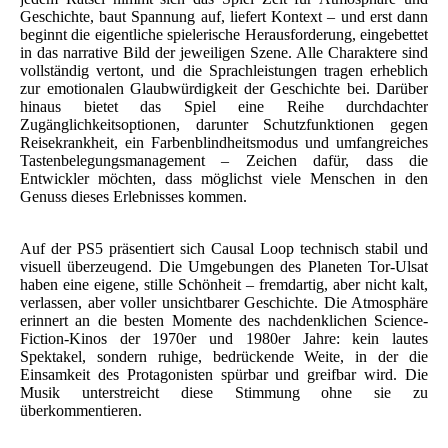
Geschichte, baut Spannung auf, liefert Kontext – und erst dann
beginnt die eigentliche spielerische Herausforderung, eingebettet
in das narrative Bild der jeweiligen Szene. Alle Charaktere sind
vollständig vertont, und die Sprachleistungen tragen erheblich
zur emotionalen Glaubwürdigkeit der Geschichte bei. Darüber
hinaus bietet das Spiel eine Reihe durchdachter
Zugänglichkeitsoptionen, darunter Schutzfunktionen gegen
Reisekrankheit, ein Farbenblindheitsmodus und umfangreiches
Tastenbelegungsmanagement – Zeichen dafür, dass die
Entwickler möchten, dass möglichst viele Menschen in den
Genuss dieses Erlebnisses kommen.
Auf der PS5 präsentiert sich Causal Loop technisch stabil und
visuell überzeugend. Die Umgebungen des Planeten Tor-Ulsat
haben eine eigene, stille Schönheit – fremdartig, aber nicht kalt,
verlassen, aber voller unsichtbarer Geschichte. Die Atmosphäre
erinnert an die besten Momente des nachdenklichen Science-
Fiction-Kinos der 1970er und 1980er Jahre: kein lautes
Spektakel, sondern ruhige, bedrückende Weite, in der die
Einsamkeit des Protagonisten spürbar und greifbar wird. Die
Musik unterstreicht diese Stimmung ohne sie zu
überkommentieren.