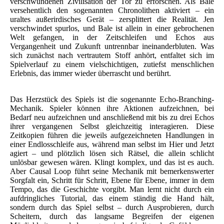
verschwundenen Zivilisation der Tor zu erforschen. Als Bale
versehentlich den sogenannten Chronolithen aktiviert – ein
uraltes außerirdisches Gerät – zersplittert die Realität. Jen
verschwindet spurlos, und Bale ist allein in einer gebrochenen
Welt gefangen, in der Zeitschleifen und Echos aus
Vergangenheit und Zukunft untrennbar ineinanderbluten. Was
sich zunächst nach vertrautem Stoff anhört, entfaltet sich im
Spielverlauf zu einem vielschichtigen, zutiefst menschlichen
Erlebnis, das immer wieder überrascht und berührt.
Das Herzstück des Spiels ist die sogenannte Echo-Branching-
Mechanik. Spieler können ihre Aktionen aufzeichnen, bei
Bedarf neu aufzeichnen und anschließend mit bis zu drei Echos
ihrer vergangenen Selbst gleichzeitig interagieren. Diese
Zeitkopien führen die jeweils aufgezeichneten Handlungen in
einer Endlosschleife aus, während man selbst im Hier und Jetzt
agiert – und plötzlich lösen sich Rätsel, die allein schlicht
unlösbar gewesen wären. Klingt komplex, und das ist es auch.
Aber Causal Loop führt seine Mechanik mit bemerkenswerter
Sorgfalt ein, Schritt für Schritt, Ebene für Ebene, immer in dem
Tempo, das die Geschichte vorgibt. Man lernt nicht durch ein
aufdringliches Tutorial, das einem ständig die Hand hält,
sondern durch das Spiel selbst – durch Ausprobieren, durch
Scheitern, durch das langsame Begreifen der eigenen