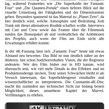
lag, während Featurettes wie „Die Superkräfte der Fantastic
Four“ und „Die Quanten-Portale“ einen tieferen Blick auf die
visuelle Umsetzung der Fähigkeiten und der Dimensionstore
geben. Besonders spannend ist das Material zu „Planet Zero“, da
hier deutlich wird, welche Atmosphäre und Bedrohung Josh
Trank mit dieser alternativen Realität schaffen wollte. Interviews
mit Cast und Crew sowie das Feature über die Filmmusik
runden das Bonuspaket ab und verdeutlichen die Ambitionen
des Projekts, auch wenn der Film am Ende nicht alle
Erwartungen erfüllen konnte.
In der 4K-Fassung lässt sich „Fantastic Four“ heute mit etwas
Abstand neu bewerten. Das Bild ist nun deutlich näher an der
düsteren, fast schon bodyhorrorhaften Vision, die der Regisseur
andeutete. Wer den Film bisher nur in HD kannte, wird
überrascht sein, wie viel mehr Details in den Effekten und im
Produktionsdesign stecken. Trotz seiner Schwächen bleibt er als
Versuch interessant, das Superheldengenre ernsthafter und
wissenschaftlicher zu interpretieren. Die Constantin-4K-Disc
macht ihn zumindest aus technischer Sicht zur bislang besten
Möglichkeit, dieses umstrittene Kapitel der Marvel-
Verfilmungen zu erleben.