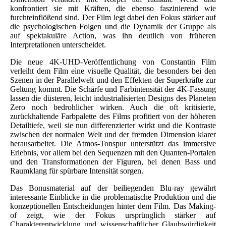
konfrontiert sie mit Kräften, die ebenso faszinierend wie
furchteinflößend sind. Der Film legt dabei den Fokus stärker auf
die psychologischen Folgen und die Dynamik der Gruppe als
auf spektakuläre Action, was ihn deutlich von früheren
Interpretationen unterscheidet.
Die neue 4K-UHD-Veröffentlichung von Constantin Film
verleiht dem Film eine visuelle Qualität, die besonders bei den
Szenen in der Parallelwelt und den Effekten der Superkräfte zur
Geltung kommt. Die Schärfe und Farbintensität der 4K-Fassung
lassen die düsteren, leicht industrialisierten Designs des Planeten
Zero noch bedrohlicher wirken. Auch die oft kritisierte,
zurückhaltende Farbpalette des Films profitiert von der höheren
Detailtiefe, weil sie nun differenzierter wirkt und die Kontraste
zwischen der normalen Welt und der fremden Dimension klarer
herausarbeitet. Die Atmos-Tonspur unterstützt das immersive
Erlebnis, vor allem bei den Sequenzen mit den Quanten-Portalen
und den Transformationen der Figuren, bei denen Bass und
Raumklang für spürbare Intensität sorgen.
Das Bonusmaterial auf der beiliegenden Blu-ray gewährt
interessante Einblicke in die problematische Produktion und die
konzeptionellen Entscheidungen hinter dem Film. Das Making-
of zeigt, wie der Fokus ursprünglich stärker auf
Charakterentwicklung und wissenschaftlicher Glaubwürdigkeit