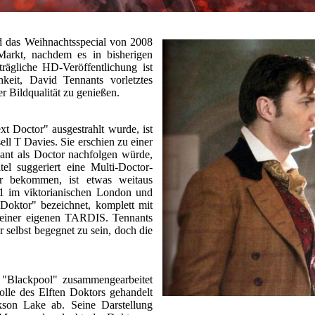
d das Weihnachtsspecial von 2008
Markt, nachdem es in bisherigen
rägliche HD-Veröffentlichung ist
hkeit, David Tennants vorletztes
 Bildqualität zu genießen.
t Doctor" ausgestrahlt wurde, ist
ll T Davies. Sie erschien zu einer
nant als Doctor nachfolgen würde,
el suggeriert eine Multi-Doctor-
r bekommen, ist etwas weitaus
51 im viktorianischen London und
r Doktor" bezeichnet, komplett mit
 seiner eigenen TARDIS. Tennants
r selbst begegnet zu sein, doch die
e "Blackpool" zusammengearbeitet
olle des Elften Doktors gehandelt
ckson Lake ab. Seine Darstellung