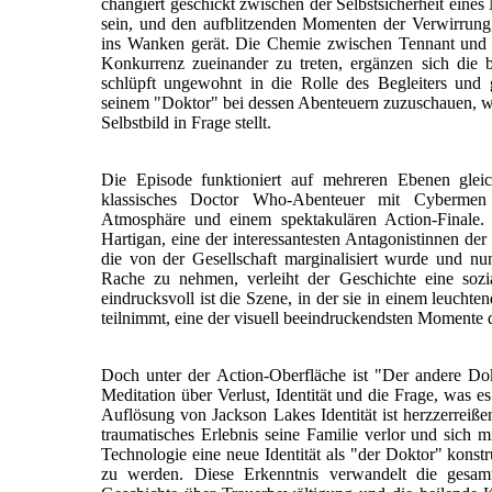
changiert geschickt zwischen der Selbstsicherheit eines
sein, und den aufblitzenden Momenten der Verwirrung, 
ins Wanken gerät. Die Chemie zwischen Tennant und Mo
Konkurrenz zueinander zu treten, ergänzen sich die b
schlüpft ungewohnt in die Rolle des Begleiters und g
seinem "Doktor" bei dessen Abenteuern zuzuschauen, wäh
Selbstbild in Frage stellt.
Die Episode funktioniert auf mehreren Ebenen gleichz
klassisches Doctor Who-Abenteuer mit Cybermen a
Atmosphäre und einem spektakulären Action-Finale. 
Hartigan, eine der interessantesten Antagonistinnen der 
die von der Gesellschaft marginalisiert wurde und n
Rache zu nehmen, verleiht der Geschichte eine sozi
eindrucksvoll ist die Szene, in der sie in einem leucht
teilnimmt, eine der visuell beeindruckendsten Momente
Doch unter der Action-Oberfläche ist "Der andere Dok
Meditation über Verlust, Identität und die Frage, was e
Auflösung von Jackson Lakes Identität ist herzzerreiße
traumatisches Erlebnis seine Familie verlor und sich m
Technologie eine neue Identität als "der Doktor" konst
zu werden. Diese Erkenntnis verwandelt die gesam