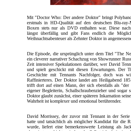
Mit "Doctor Who: Der andere Doktor" bringt Polyban
erstmals in HD-Qualität auf den deutschen Blu-ray-
Boxen stets nur als DVD enthalten war. Diese nacht
längst überfällig und gibt Fans endlich die Möglic
Weihnachtsabenteuer als Zehnter Doktor in angemessener
Die Episode, die ursprünglich unter dem Titel "The Nex
ein cleverer narrativer Schachzug von Showrunner Russe
Zeit intensiver Spekulationen darüber, wer David Ten
und spielt geschickt mit diesen Erwartungen. Der Tit
Geschichte mit Tennants Nachfolger, doch was wi
Raffinierteres. Der Doktor landet am Heiligabend 18
trifft dort auf einen Mann, der sich ebenfalls als "de
eigener Begleiterin, Schallschraubenzieher und sogar
Doktor glaubt zunächst, einer späteren Inkarnation seine
Wahrheit ist komplexer und emotional berührender.
David Morrissey, der zuvor mit Tennant in der Seri
hatte und tatsächlich als möglicher Kandidat für die R
wurde, liefert eine bemerkenswerte Leistung als Ja