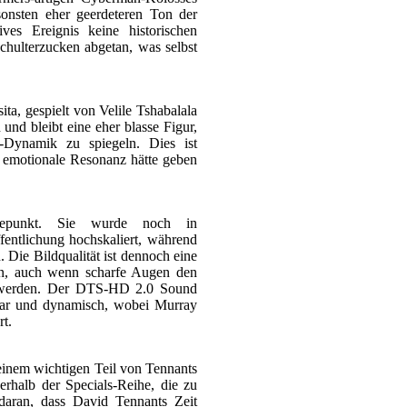
onsten eher geerdeteren Ton der
ves Ereignis keine historischen
hulterzucken abgetan, was selbst
ita, gespielt von Velile Tshabalala
nd bleibt eine eher blasse Figur,
er-Dynamik zu spiegeln. Dies ist
e emotionale Resonanz hätte geben
depunkt. Sie wurde noch in
fentlichung hochskaliert, während
. Die Bildqualität ist dennoch eine
n, auch wenn scharfe Augen den
 werden. Der DTS-HD 2.0 Sound
klar und dynamisch, wobei Murray
rt.
einem wichtigen Teil von Tennants
erhalb der Specials-Reihe, die zu
 daran, dass David Tennants Zeit