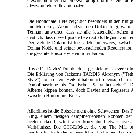
Geschichte über Trauerbewältigung und die heilende 
dieses auf einer Illusion basiert.
Die emotionale Tiefe zeigt sich besonders in den ruh
und Morrissey. Wenn Jackson den Doktor fragt, warum 
Tennant antwortet, dass sie alle letztendlich gehe
deutlich, dass diese Episode bewusst als Beginn von Te
Der Zehnte Doktor ist hier allein unterwegs, zwische
Donna Noble und seiner bevorstehenden Regeneration,
die gesamte Episode wie ein roter Faden.
Russell T Davies' Drehbuch ist gespickt mit cleveren In
Die Erklärung von Jacksons TARDIS-Akronym ("Tethe
Style") für seinen Heißluftballon ist ebenso char
Dampfmaschine als "sonischen Schraubenzieher". D
Alberne kippen können, doch Davies und Regisseur 
zwischen Humor und Ernst.
Allerdings ist die Episode nicht ohne Schwächen. Das F
King, einem riesigen dampfbetriebenen Roboter, der 
beeindruckend, wirkt aber konzeptuell etwas over-
Verhältnisse. Die CGI-Effekte, die von The Mill p
beachtlich, doch die schiere Absurdität eines Transf