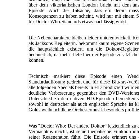
über dem viktorianischen London bricht mit dem ans
Episode. Auch die Tatsache, dass ein derart massi
Konsequenzen zu haben scheint, wird nur mit einem Sc
für Doctor Who-Standards etwas nachlässig wirkt.
Die Nebencharaktere bleiben leider unterentwickelt. Ros
als Jacksons Begleiterin, bekommt kaum eigene Szenen u
die hauptsächlich existiert, um die Doktor-Begleit
bedauerlich, da mehr Tiefe hier der Episode zusätzlich
können.
Technisch markiert diese Episode einen Wen
Standardauflösung gedreht und für diese Blu-ray-Veröf
alle folgenden Specials bereits in HD produziert wurden
deutliche Verbesserung gegenüber den DVD-Versione
Unterschied zu den nativen HD-Episoden bemerken
sowohl in deutscher als auch englischer Sprache ist 
Golds weihnachtliche Orchestermusik besonders profitie
Was "Doctor Who: Der andere Doktor" letztendlich zu 
Vermächtnis macht, ist seine thematische Funktion inn
seiner Regeneration führt. Die Episode erinnert uns