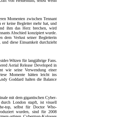
Kraft von Heldentum, selbst wenn
igeren Momenten zwischen Tennant
er keine Begleiter mehr hat, und
n und ihm das Herz brechen, wird
nnants Abschied konzipiert wurde.
n dem Verlust seiner Begleiterin
 und diese Einsamkeit durchzieht
sider-Witzen für langjährige Fans.
red Aerial Release Developed in
mant wie seine Verwendung einer
iese Momente hätten leicht ins
Andy Goddard halten die Balance
inale mit dem gigantischen Cyber-
durch London stapft, ist visuell
the-top, selbst für Doctor Who-
roduziert wurden, sind für 2008
ormers-artigen Cyberman-Kolosses