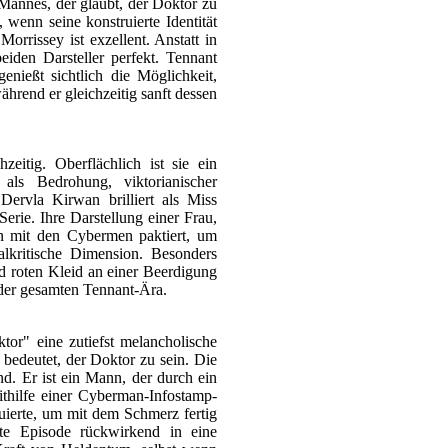
 Mannes, der glaubt, der Doktor zu
wenn seine konstruierte Identität
rrissey ist exzellent. Anstatt in
eiden Darsteller perfekt. Tennant
enießt sichtlich die Möglichkeit,
rend er gleichzeitig sanft dessen
eitig. Oberflächlich ist sie ein
ls Bedrohung, viktorianischer
Dervla Kirwan brilliert als Miss
Serie. Ihre Darstellung einer Frau,
un mit den Cybermen paktiert, um
alkritische Dimension. Besonders
end roten Kleid an einer Beerdigung
 der gesamten Tennant-Ära.
tor" eine zutiefst melancholische
s bedeutet, der Doktor zu sein. Die
nd. Er ist ein Mann, der durch ein
ithilfe einer Cyberman-Infostamp-
ruierte, um mit dem Schmerz fertig
te Episode rückwirkend in eine