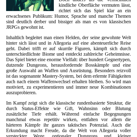
kindliche Oberfläche vermuten lässt,
richtet sich das Spiel klar an ein
erwachsenes Publikum: Humor, Sprache und manche Themen
sind deutlich derber und bissiger als man es von klassischen
JRPGs gewohnt ist.
Inhaltlich begleitet man einen Helden, der seine gewohnte Welt
hinter sich lässt und in Allegoria auf eine abenteuerliche Reise
geht. Dabei trifft er auf skurrile Figuren, kämpft sich durch
unterschiedlichste Biome und entdeckt zahlreiche Geheimnisse.
Das Spiel bietet eine enorme Vielfalt: über hundert Gegnertypen,
dutzende Dungeons, herausfordernde Bosskämpfe und eine
große Auswahl an Waffen und Ausrüstung. Besonders reizvoll
ist das sogenannte Mastery-System, bei dem erlernte Fähigkeiten
auch nach einem Waffenwechsel erhalten bleiben. So wird man
motiviert, zu experimentieren und immer neue Kombinationen
auszuprobieren.
Im Kampf zeigt sich die klassische rundenbasierte Struktur, die
durch Status-Effekte wie Gift, Wahnsinn oder Blutung
zusätzliche Tiefe erhält. Während einfache Begegnungen
manchmal etwas repetitiv wirken, entfalten vor allem die
härteren Kämpfe ihr ganzes taktisches Potenzial. Auch die
Erkundung macht Freude, da die Welt von Allegoria voller
versteckter Wege, optionaler Dungeons und kleiner