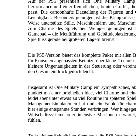
Auf der PS5 präsentiert sich One Military Camp t
Performance und einer freundlichen, bunten Grafik, di
passt. Die cartoonhafte Darstellung der Figuren und
Leichtigkeit. Besonders gelungen ist die Klangkulisse,
Weise unterstützt: Stille, Maschinenlärm und Marschm
zum Charme des Spiels bei. Weniger gelungen ist 
Gamepad – die Menüführung und Gebäudeplatzierung 
Spielfluss gerade bei größeren Lagern bremst.
Die PS5-Version bietet das komplette Paket mit allen
für Konsolen angepassten Benutzeroberfläche. Technisch 
kleinere Ungenauigkeiten in der Steuerung oder verein
den Gesamteindruck jedoch leicht.
Insgesamt ist One Military Camp ein sympathisches, abe
punktet mit einer originellen Idee, viel Charme und e
leidet aber unter etwas zu viel Routine im späteren Spi
Managementsimulationen hat und ein Faible für charm
hier einige entspannte Stunden verbringen. Wer hingegen
Wirtschaftssysteme oder intensive Missionen erwartet,
fühlen.
Trotz kleiner Schwächen überzeugt die PS5-Version dur