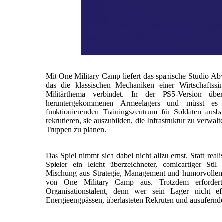
Mit One Military Camp liefert das spanische Studio Aby
das die klassischen Mechaniken einer Wirtschaftss
Militärthema verbindet. In der PS5-Version üb
heruntergekommenen Armeelagers und müsst es 
funktionierenden Trainingszentrum für Soldaten ausb
rekrutieren, sie auszubilden, die Infrastruktur zu verwa
Truppen zu planen.
Das Spiel nimmt sich dabei nicht allzu ernst. Statt rea
Spieler ein leicht überzeichneter, comicartiger St
Mischung aus Strategie, Management und humorvolle
von One Military Camp aus. Trotzdem erfordert
Organisationstalent, denn wer sein Lager nicht ef
Energieengpässen, überlasteten Rekruten und ausufernd