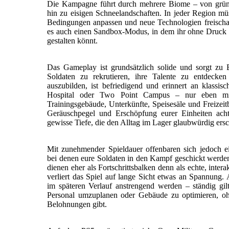
Die Kampagne führt durch mehrere Biome – von grün
hin zu eisigen Schneelandschaften. In jeder Region müs
Bedingungen anpassen und neue Technologien freisch
es auch einen Sandbox-Modus, in dem ihr ohne Druck
gestalten könnt.
Das Gameplay ist grundsätzlich solide und sorgt zu 
Soldaten zu rekrutieren, ihre Talente zu entdecken
auszubilden, ist befriedigend und erinnert an klass
Hospital oder Two Point Campus – nur eben mit m
Trainingsgebäude, Unterkünfte, Speisesäle und Freizeit
Geräuschpegel und Erschöpfung eurer Einheiten acht
gewisse Tiefe, die den Alltag im Lager glaubwürdig ersc
Mit zunehmender Spieldauer offenbaren sich jedoch 
bei denen eure Soldaten in den Kampf geschickt werden
dienen eher als Fortschrittsbalken denn als echte, inte
verliert das Spiel auf lange Sicht etwas an Spannun
im späteren Verlauf anstrengend werden – ständig gilt
Personal umzuplanen oder Gebäude zu optimieren, oh
Belohnungen gibt.