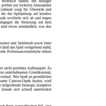
echnisch sauber, mit flüssiger
e perfekt zur lockeren Atmosphäre
 Gebäude sorgt für Übersicht und
 die das Spielprinzip auf kreative
usik wechseln sich ab und tragen
hingegen die Steuerung mit dem
sind etwas umständlich, was den
 Biomen und Spielmodi sowie einer
läuft das Spiel weitgehend stabil,
zelte Performanceeinbrüche trüben
r nicht perfektes Aufbauspiel. Es
inem unterhaltsamen Grundkonzept,
elverlauf. Wer Spaß an gemütlichen
ante Cartoon-Optik besitzt, wird
 tiefgreifende Strategie, komplexe
 könnte sich schnell unterfordert
ch ihren sympathischen Stil, eine