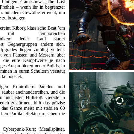
r blutigen Gameshow „The Last
 Freiheit – wenn ihr in begrenzter
tz auf dem Gewölbe erreicht, um
 zu besteigen.
ereint Kiborg klassische Beat ’em
 mit temporeichen
haniken: Jeder Lauf startet
ert, Gegnergruppen ändern sich,
grades liegen zufällig verteilt.
ht von Fäusten und Messern über
n, die eure Kampfwerte je nach
iges Ausprobieren neuer Builds, in
minen in euren Schultern verstaut
rke boostet.
ckigen Kontrollen: Paraden und
 sauber aneinanderreihen, und die
on und jeden Hüftstoß. Gerade in
uch zustürmen, hilft das präzise
 das Ganze meist mit stabilen 60
hen Partikeleffekten rutschen die
Cyberpunk‑Kurs: Metallsplitter,