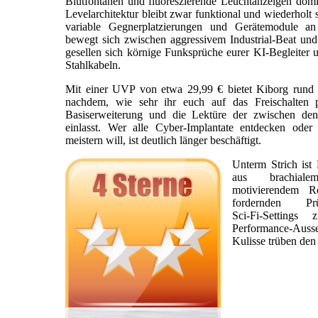
Blutfontänen und fluoreszierende Leuchtanzeigen domi
Levelarchitektur bleibt zwar funktional und wiederholt 
variable Gegnerplatzierungen und Gerätemodule a
bewegt sich zwischen aggressivem Industrial‑Beat un
gesellen sich körnige Funksprüche eurer KI‑Begleiter 
Stahlkabeln.
Mit einer UVP von etwa 29,99 € bietet Kiborg rund 
nachdem, wie sehr ihr euch auf das Freischalten p
Basiserweiterung und die Lektüre der zwischen den 
einlasst. Wer alle Cyber‑Implantate entdecken oder
meistern will, ist deutlich länger beschäftigt.
Unterm Strich ist
aus brachiale
motivierendem R
fordernden Pr
Sci‑Fi‑Settings
Performance‑Ausse
Kulisse trüben de