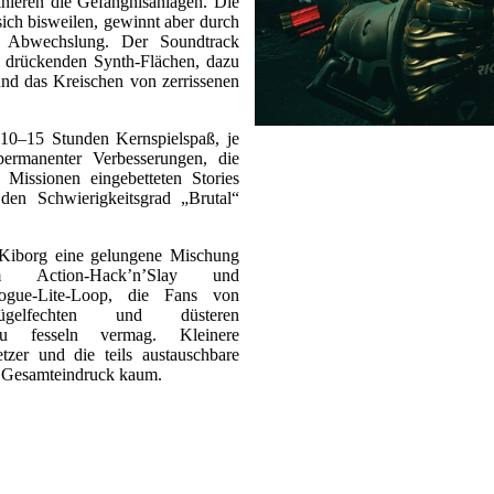
nieren die Gefängnisanlagen. Die
sich bisweilen, gewinnt aber durch
n Abwechslung. Der Soundtrack
d drückenden Synth‑Flächen, dazu
und das Kreischen von zerrissenen
10–15 Stunden Kernspielspaß, je
ermanenter Verbesserungen, die
Missionen eingebetteten Stories
 den Schwierigkeitsgrad „Brutal“
 Kiborg eine gelungene Mischung
m Action‑Hack’n’Slay und
ogue‑Lite‑Loop, die Fans von
ügelfechten und düsteren
 zu fesseln vermag. Kleinere
tzer und die teils austauschbare
n Gesamteindruck kaum.