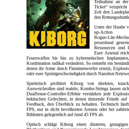
Teilnahme an de
Ticket“ verspricht
Zeit den Landepla
den Rettungsshuttle
Unter der Haube v
up‑Action
Rogue‑Lite‑Mec
prozedural generi
Ressourcen und Up
Euer Arsenal reic
Feuerwaffen bis hin zu kybernetischen Implantate
Kombination radikal verändern. So entsteht ein beständ
denen ihr Arme durch Flammenwerfer ersetzt, Explosiv
oder eure Sprintgeschwindigkeit durch Nanobot‑Netzwe
Spielerisch profitiert Kiborg von direkten, kna
Ausweichrollen sind reaktiv, Kombo‑Strings lassen sich
DualSense‑Controller‑Effekte verstärken jede Explosi
hektischen Gefechten, in denen dutzende Feinde auf e
Feedback, den Überblick zu behalten. Technisch läuft
FPS, nur in dicht bevölkerten Arenen oder bei zahlreic
Bildraten gelegentlich auf rund 45 FPS ab.
Optisch schlägt Kiborg einen düsteren, grungigen 