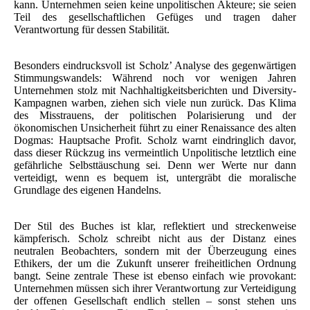
kann. Unternehmen seien keine unpolitischen Akteure; sie seien
Teil des gesellschaftlichen Gefüges und tragen daher
Verantwortung für dessen Stabilität.
Besonders eindrucksvoll ist Scholz’ Analyse des gegenwärtigen
Stimmungswandels: Während noch vor wenigen Jahren
Unternehmen stolz mit Nachhaltigkeitsberichten und Diversity-
Kampagnen warben, ziehen sich viele nun zurück. Das Klima
des Misstrauens, der politischen Polarisierung und der
ökonomischen Unsicherheit führt zu einer Renaissance des alten
Dogmas: Hauptsache Profit. Scholz warnt eindringlich davor,
dass dieser Rückzug ins vermeintlich Unpolitische letztlich eine
gefährliche Selbsttäuschung sei. Denn wer Werte nur dann
verteidigt, wenn es bequem ist, untergräbt die moralische
Grundlage des eigenen Handelns.
Der Stil des Buches ist klar, reflektiert und streckenweise
kämpferisch. Scholz schreibt nicht aus der Distanz eines
neutralen Beobachters, sondern mit der Überzeugung eines
Ethikers, der um die Zukunft unserer freiheitlichen Ordnung
bangt. Seine zentrale These ist ebenso einfach wie provokant:
Unternehmen müssen sich ihrer Verantwortung zur Verteidigung
der offenen Gesellschaft endlich stellen – sonst stehen uns