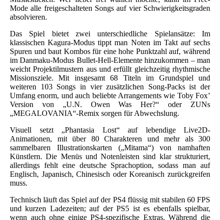
Mode alle freigeschalteten Songs auf vier Schwierigkeitsgraden
absolvieren.
Das Spiel bietet zwei unterschiedliche Spielansätze: Im
klassischen Kagura-Modus tippt man Noten im Takt auf sechs
Spuren und baut Kombos für eine hohe Punktzahl auf, während
im Danmaku-Modus Bullet-Hell-Elemente hinzukommen – man
weicht Projektilmustern aus und erfüllt gleichzeitig rhythmische
Missionsziele. Mit insgesamt 68 Titeln im Grundspiel und
weiteren 103 Songs in vier zusätzlichen Song-Packs ist der
Umfang enorm, und auch beliebte Arrangements wie Toby Fox’
Version von „U.N. Owen Was Her?“ oder ZUNs
„MEGALOVANIA“-Remix sorgen für Abwechslung.
Visuell setzt „Phantasia Lost“ auf lebendige Live2D-
Animationen, mit über 80 Charakteren und mehr als 300
sammelbaren Illustrationskarten („Mitama“) von namhaften
Künstlern. Die Menüs und Notenleisten sind klar strukturiert,
allerdings fehlt eine deutsche Sprachoption, sodass man auf
Englisch, Japanisch, Chinesisch oder Koreanisch zurückgreifen
muss.
Technisch läuft das Spiel auf der PS4 flüssig mit stabilen 60 FPS
und kurzen Ladezeiten; auf der PS5 ist es ebenfalls spielbar,
wenn auch ohne einige PS4-spezifische Extras. Während die