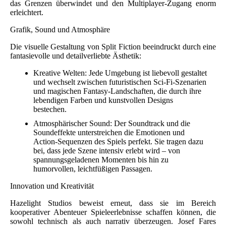
das Grenzen überwindet und den Multiplayer-Zugang enorm
erleichtert.
Grafik, Sound und Atmosphäre
Die visuelle Gestaltung von Split Fiction beeindruckt durch eine
fantasievolle und detailverliebte Ästhetik:
Kreative Welten: Jede Umgebung ist liebevoll gestaltet
und wechselt zwischen futuristischen Sci‑Fi-Szenarien
und magischen Fantasy-Landschaften, die durch ihre
lebendigen Farben und kunstvollen Designs
bestechen.
Atmosphärischer Sound: Der Soundtrack und die
Soundeffekte unterstreichen die Emotionen und
Action-Sequenzen des Spiels perfekt. Sie tragen dazu
bei, dass jede Szene intensiv erlebt wird – von
spannungsgeladenen Momenten bis hin zu
humorvollen, leichtfüßigen Passagen.
Innovation und Kreativität
Hazelight Studios beweist erneut, dass sie im Bereich
kooperativer Abenteuer Spieleerlebnisse schaffen können, die
sowohl technisch als auch narrativ überzeugen. Josef Fares