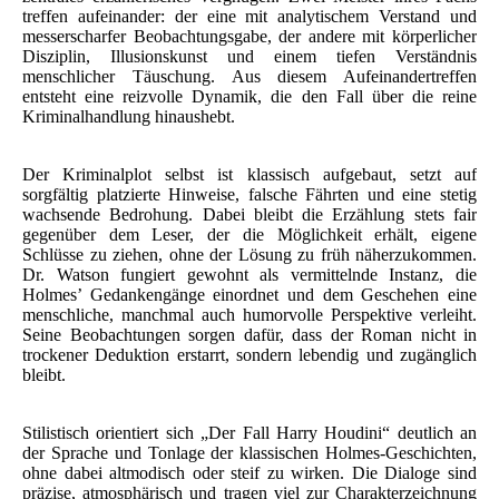
treffen aufeinander: der eine mit analytischem Verstand und
messerscharfer Beobachtungsgabe, der andere mit körperlicher
Disziplin, Illusionskunst und einem tiefen Verständnis
menschlicher Täuschung. Aus diesem Aufeinandertreffen
entsteht eine reizvolle Dynamik, die den Fall über die reine
Kriminalhandlung hinaushebt.
Der Kriminalplot selbst ist klassisch aufgebaut, setzt auf
sorgfältig platzierte Hinweise, falsche Fährten und eine stetig
wachsende Bedrohung. Dabei bleibt die Erzählung stets fair
gegenüber dem Leser, der die Möglichkeit erhält, eigene
Schlüsse zu ziehen, ohne der Lösung zu früh näherzukommen.
Dr. Watson fungiert gewohnt als vermittelnde Instanz, die
Holmes’ Gedankengänge einordnet und dem Geschehen eine
menschliche, manchmal auch humorvolle Perspektive verleiht.
Seine Beobachtungen sorgen dafür, dass der Roman nicht in
trockener Deduktion erstarrt, sondern lebendig und zugänglich
bleibt.
Stilistisch orientiert sich „Der Fall Harry Houdini“ deutlich an
der Sprache und Tonlage der klassischen Holmes-Geschichten,
ohne dabei altmodisch oder steif zu wirken. Die Dialoge sind
präzise, atmosphärisch und tragen viel zur Charakterzeichnung