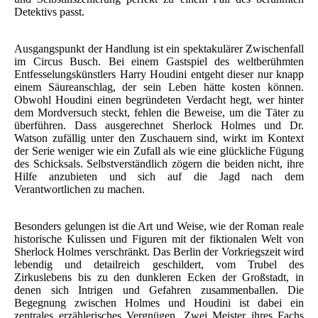
Detektivs passt.
Ausgangspunkt der Handlung ist ein spektakulärer Zwischenfall
im Circus Busch. Bei einem Gastspiel des weltberühmten
Entfesselungskünstlers Harry Houdini entgeht dieser nur knapp
einem Säureanschlag, der sein Leben hätte kosten können.
Obwohl Houdini einen begründeten Verdacht hegt, wer hinter
dem Mordversuch steckt, fehlen die Beweise, um die Täter zu
überführen. Dass ausgerechnet Sherlock Holmes und Dr.
Watson zufällig unter den Zuschauern sind, wirkt im Kontext
der Serie weniger wie ein Zufall als wie eine glückliche Fügung
des Schicksals. Selbstverständlich zögern die beiden nicht, ihre
Hilfe anzubieten und sich auf die Jagd nach dem
Verantwortlichen zu machen.
Besonders gelungen ist die Art und Weise, wie der Roman reale
historische Kulissen und Figuren mit der fiktionalen Welt von
Sherlock Holmes verschränkt. Das Berlin der Vorkriegszeit wird
lebendig und detailreich geschildert, vom Trubel des
Zirkuslebens bis zu den dunkleren Ecken der Großstadt, in
denen sich Intrigen und Gefahren zusammenballen. Die
Begegnung zwischen Holmes und Houdini ist dabei ein
zentrales erzählerisches Vergnügen. Zwei Meister ihres Fachs